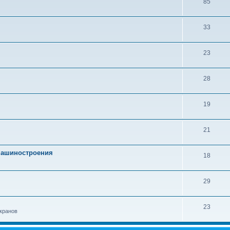
85
33
23
28
19
21
 машиностроения
18
29
23
кранов