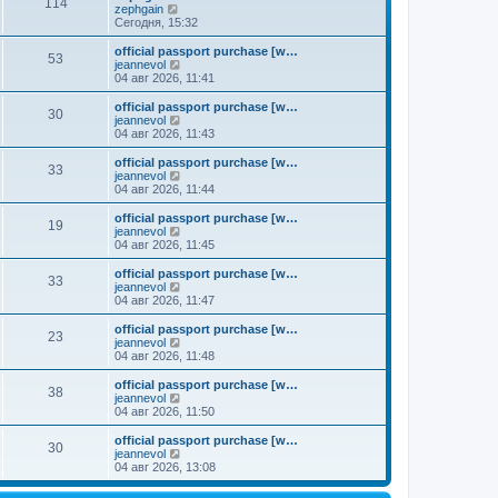
к
114
П
zephgain
м
е
п
е
Сегодня, 15:32
у
д
о
р
с
н
с
е
о
official passport purchase [w…
е
л
53
й
о
П
jeannevol
м
е
т
б
е
04 авг 2026, 11:41
у
д
и
щ
р
с
н
к
е
е
о
official passport purchase [w…
е
30
п
н
й
П
о
jeannevol
м
о
и
т
е
б
04 авг 2026, 11:43
у
с
ю
и
р
щ
с
л
к
е
е
о
official passport purchase [w…
е
33
п
й
н
о
П
jeannevol
д
о
т
и
б
е
04 авг 2026, 11:44
н
с
и
ю
щ
р
е
л
к
е
е
official passport purchase [w…
м
е
19
п
н
й
П
jeannevol
у
д
о
и
т
е
04 авг 2026, 11:45
с
н
с
ю
и
р
о
е
л
к
е
official passport purchase [w…
о
м
е
33
п
й
П
jeannevol
б
у
д
о
т
е
04 авг 2026, 11:47
щ
с
н
с
и
р
е
о
е
л
к
е
н
official passport purchase [w…
о
м
е
23
п
й
и
П
jeannevol
б
у
д
о
т
ю
е
04 авг 2026, 11:48
щ
с
н
с
и
р
е
о
е
л
к
е
н
official passport purchase [w…
о
м
е
38
п
й
и
П
jeannevol
б
у
д
о
т
ю
е
04 авг 2026, 11:50
щ
с
н
с
и
р
е
о
е
л
к
е
н
official passport purchase [w…
о
м
е
30
п
й
и
П
jeannevol
б
у
д
о
т
ю
е
04 авг 2026, 13:08
щ
с
н
с
и
р
е
о
е
л
к
е
н
о