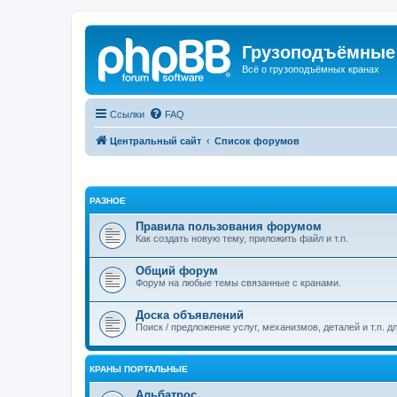
Грузоподъёмные
Всё о грузоподъёмных кранах
Ссылки
FAQ
Центральный сайт
Список форумов
РАЗНОЕ
Правила пользования форумом
Как создать новую тему, приложить файл и т.п.
Общий форум
Форум на любые темы связанные с кранами.
Доска объявлений
Поиск / предложение услуг, механизмов, деталей и т.п. д
КРАНЫ ПОРТАЛЬНЫЕ
Альбатрос