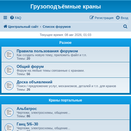
Грузоподъёмные краны
FAQ
Регистрация
Вход
П
Центральный сайт
Список форумов
о
Текущее время: 08 авг 2026, 01:03
и
Разное
с
Правила пользования форумом
к
Как создать новую тему, приложить файл и т.п.
Темы:
20
Общий форум
Форум на любые темы связанные с кранами.
Темы:
56
Доска объявлений
Поиск / предложение услуг, механизмов, деталей и т.п. для кранов
Темы:
26
Краны портальные
Альбатрос
Чертежи, электросхемы, общение...
Темы:
86
Ганц 5/6–30
Чертежи, электросхемы, общение...