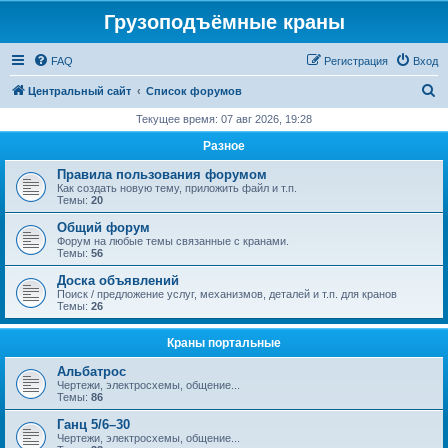
Грузоподъёмные краны
FAQ
Регистрация
Вход
П
Центральный сайт
Список форумов
о
Текущее время: 07 авг 2026, 19:28
и
Разное
с
Правила пользования форумом
к
Как создать новую тему, приложить файл и т.п.
Темы:
20
Общий форум
Форум на любые темы связанные с кранами.
Темы:
56
Доска объявлений
Поиск / предложение услуг, механизмов, деталей и т.п. для кранов
Темы:
26
Краны портальные
Альбатрос
Чертежи, электросхемы, общение...
Темы:
86
Ганц 5/6–30
Чертежи, электросхемы, общение...