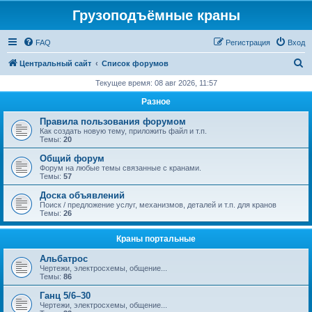
Грузоподъёмные краны
FAQ
Регистрация
Вход
П
Центральный сайт
Список форумов
о
Текущее время: 08 авг 2026, 11:57
и
Разное
с
Правила пользования форумом
к
Как создать новую тему, приложить файл и т.п.
Темы:
20
Общий форум
Форум на любые темы связанные с кранами.
Темы:
57
Доска объявлений
Поиск / предложение услуг, механизмов, деталей и т.п. для кранов
Темы:
26
Краны портальные
Альбатрос
Чертежи, электросхемы, общение...
Темы:
86
Ганц 5/6–30
Чертежи, электросхемы, общение...