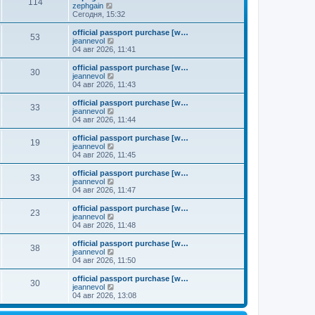
к
114
П
zephgain
м
е
п
е
Сегодня, 15:32
у
д
о
р
с
н
с
е
о
official passport purchase [w…
е
л
53
й
о
П
jeannevol
м
е
т
б
е
04 авг 2026, 11:41
у
д
и
щ
р
с
н
к
е
е
о
official passport purchase [w…
е
30
п
н
й
П
о
jeannevol
м
о
и
т
е
б
04 авг 2026, 11:43
у
с
ю
и
р
щ
с
л
к
е
е
о
official passport purchase [w…
е
33
п
й
н
о
П
jeannevol
д
о
т
и
б
е
04 авг 2026, 11:44
н
с
и
ю
щ
р
е
л
к
е
е
official passport purchase [w…
м
е
19
п
н
й
П
jeannevol
у
д
о
и
т
е
04 авг 2026, 11:45
с
н
с
ю
и
р
о
е
л
к
е
official passport purchase [w…
о
м
е
33
п
й
П
jeannevol
б
у
д
о
т
е
04 авг 2026, 11:47
щ
с
н
с
и
р
е
о
е
л
к
е
н
official passport purchase [w…
о
м
е
23
п
й
и
П
jeannevol
б
у
д
о
т
ю
е
04 авг 2026, 11:48
щ
с
н
с
и
р
е
о
е
л
к
е
н
official passport purchase [w…
о
м
е
38
п
й
и
П
jeannevol
б
у
д
о
т
ю
е
04 авг 2026, 11:50
щ
с
н
с
и
р
е
о
е
л
к
е
н
official passport purchase [w…
о
м
е
30
п
й
и
П
jeannevol
б
у
д
о
т
ю
е
04 авг 2026, 13:08
щ
с
н
с
и
р
е
о
е
л
к
е
н
о