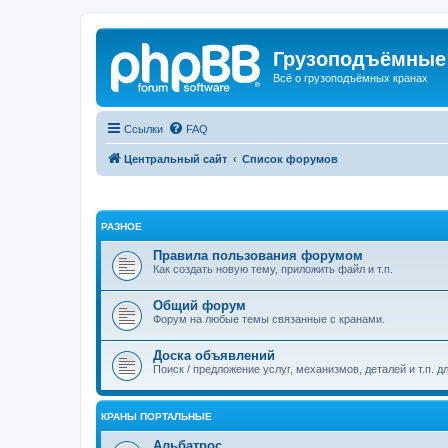
Грузоподъёмные
Всё о грузоподъёмных кранах
Ссылки
FAQ
Центральный сайт
Список форумов
РАЗНОЕ
Правила пользования форумом
Как создать новую тему, приложить файл и т.п.
Общий форум
Форум на любые темы связанные с кранами.
Доска объявлений
Поиск / предложение услуг, механизмов, деталей и т.п. д
КРАНЫ ПОРТАЛЬНЫЕ
Альбатрос