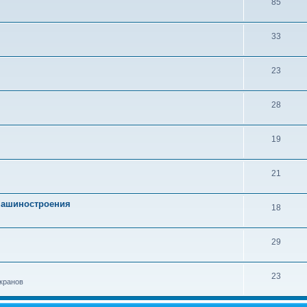
85
33
23
28
19
21
 машиностроения
18
29
23
кранов