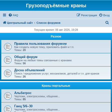
Грузоподъёмные краны
FAQ
Регистрация
Вход
П
Центральный сайт
Список форумов
о
Текущее время: 06 авг 2026, 19:28
и
Разное
с
Правила пользования форумом
к
Как создать новую тему, приложить файл и т.п.
Темы:
20
Общий форум
Форум на любые темы связанные с кранами.
Темы:
56
Доска объявлений
Поиск / предложение услуг, механизмов, деталей и т.п. для кранов
Темы:
26
Краны портальные
Альбатрос
Чертежи, электросхемы, общение...
Темы:
85
Ганц 5/6–30
Чертежи, электросхемы, общение...