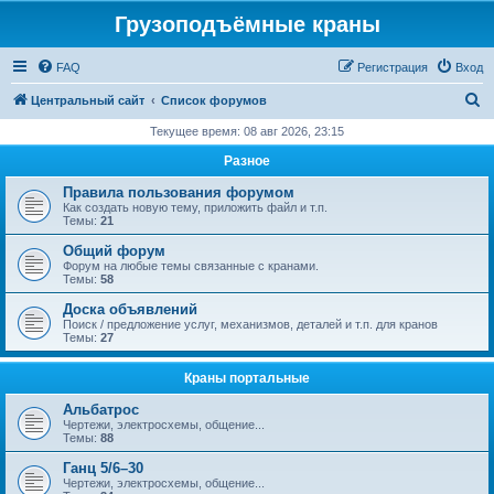
Грузоподъёмные краны
FAQ
Регистрация
Вход
П
Центральный сайт
Список форумов
о
Текущее время: 08 авг 2026, 23:15
и
Разное
с
Правила пользования форумом
к
Как создать новую тему, приложить файл и т.п.
Темы:
21
Общий форум
Форум на любые темы связанные с кранами.
Темы:
58
Доска объявлений
Поиск / предложение услуг, механизмов, деталей и т.п. для кранов
Темы:
27
Краны портальные
Альбатрос
Чертежи, электросхемы, общение...
Темы:
88
Ганц 5/6–30
Чертежи, электросхемы, общение...