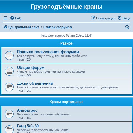
Грузоподъёмные краны
FAQ
Регистрация
Вход
П
Центральный сайт
Список форумов
о
Текущее время: 07 авг 2026, 11:44
и
Разное
с
Правила пользования форумом
к
Как создать новую тему, приложить файл и т.п.
Темы:
20
Общий форум
Форум на любые темы связанные с кранами.
Темы:
56
Доска объявлений
Поиск / предложение услуг, механизмов, деталей и т.п. для кранов
Темы:
26
Краны портальные
Альбатрос
Чертежи, электросхемы, общение...
Темы:
85
Ганц 5/6–30
Чертежи, электросхемы, общение...