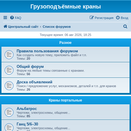
Грузоподъёмные краны
FAQ
Регистрация
Вход
П
Центральный сайт
Список форумов
о
Текущее время: 06 авг 2026, 18:25
и
Разное
с
Правила пользования форумом
к
Как создать новую тему, приложить файл и т.п.
Темы:
20
Общий форум
Форум на любые темы связанные с кранами.
Темы:
56
Доска объявлений
Поиск / предложение услуг, механизмов, деталей и т.п. для кранов
Темы:
26
Краны портальные
Альбатрос
Чертежи, электросхемы, общение...
Темы:
85
Ганц 5/6–30
Чертежи, электросхемы, общение...