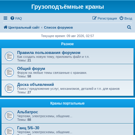
Грузоподъёмные краны
FAQ
Регистрация
Вход
П
Центральный сайт
Список форумов
о
Текущее время: 09 авг 2026, 02:57
и
Разное
с
Правила пользования форумом
к
Как создать новую тему, приложить файл и т.п.
Темы:
21
Общий форум
Форум на любые темы связанные с кранами.
Темы:
58
Доска объявлений
Поиск / предложение услуг, механизмов, деталей и т.п. для кранов
Темы:
27
Краны портальные
Альбатрос
Чертежи, электросхемы, общение...
Темы:
88
Ганц 5/6–30
Чертежи, электросхемы, общение...