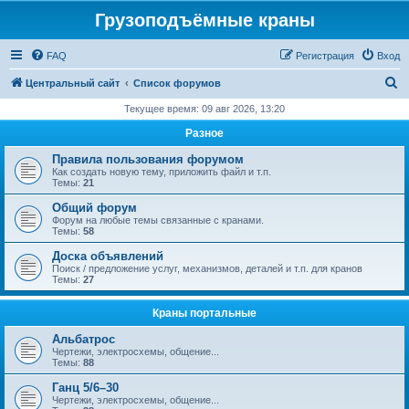
Грузоподъёмные краны
FAQ
Регистрация
Вход
П
Центральный сайт
Список форумов
о
Текущее время: 09 авг 2026, 13:20
и
Разное
с
Правила пользования форумом
к
Как создать новую тему, приложить файл и т.п.
Темы:
21
Общий форум
Форум на любые темы связанные с кранами.
Темы:
58
Доска объявлений
Поиск / предложение услуг, механизмов, деталей и т.п. для кранов
Темы:
27
Краны портальные
Альбатрос
Чертежи, электросхемы, общение...
Темы:
88
Ганц 5/6–30
Чертежи, электросхемы, общение...