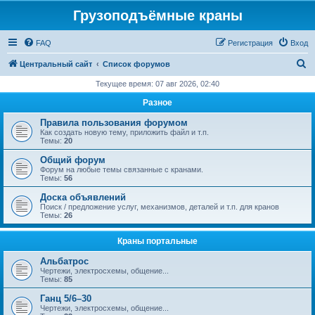
Грузоподъёмные краны
FAQ
Регистрация
Вход
П
Центральный сайт
Список форумов
о
Текущее время: 07 авг 2026, 02:40
и
Разное
с
Правила пользования форумом
к
Как создать новую тему, приложить файл и т.п.
Темы:
20
Общий форум
Форум на любые темы связанные с кранами.
Темы:
56
Доска объявлений
Поиск / предложение услуг, механизмов, деталей и т.п. для кранов
Темы:
26
Краны портальные
Альбатрос
Чертежи, электросхемы, общение...
Темы:
85
Ганц 5/6–30
Чертежи, электросхемы, общение...