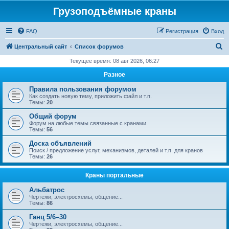
Грузоподъёмные краны
FAQ
Регистрация
Вход
П
Центральный сайт
Список форумов
о
Текущее время: 08 авг 2026, 06:27
и
Разное
с
Правила пользования форумом
к
Как создать новую тему, приложить файл и т.п.
Темы:
20
Общий форум
Форум на любые темы связанные с кранами.
Темы:
56
Доска объявлений
Поиск / предложение услуг, механизмов, деталей и т.п. для кранов
Темы:
26
Краны портальные
Альбатрос
Чертежи, электросхемы, общение...
Темы:
86
Ганц 5/6–30
Чертежи, электросхемы, общение...