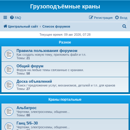
Грузоподъёмные краны
FAQ
Регистрация
Вход
П
Центральный сайт
Список форумов
о
Текущее время: 09 авг 2026, 07:28
и
Разное
с
Правила пользования форумом
к
Как создать новую тему, приложить файл и т.п.
Темы:
21
Общий форум
Форум на любые темы связанные с кранами.
Темы:
58
Доска объявлений
Поиск / предложение услуг, механизмов, деталей и т.п. для кранов
Темы:
27
Краны портальные
Альбатрос
Чертежи, электросхемы, общение...
Темы:
88
Ганц 5/6–30
Чертежи, электросхемы, общение...