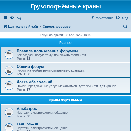
Грузоподъёмные краны
FAQ
Регистрация
Вход
П
Центральный сайт
Список форумов
о
Текущее время: 08 авг 2026, 19:19
и
Разное
с
Правила пользования форумом
к
Как создать новую тему, приложить файл и т.п.
Темы:
21
Общий форум
Форум на любые темы связанные с кранами.
Темы:
58
Доска объявлений
Поиск / предложение услуг, механизмов, деталей и т.п. для кранов
Темы:
27
Краны портальные
Альбатрос
Чертежи, электросхемы, общение...
Темы:
88
Ганц 5/6–30
Чертежи, электросхемы, общение...