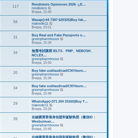
и
м
е
Rendistero Opiniones 2026 -¿E…
к
117
у
д
П
rendistero
п
с
н
е
Вчера, 15:40
о
о
е
р
с
о
м
е
Wasap{+44 7397 620325}Buy fak…
л
б
58
у
й
П
makeolis11
е
щ
с
т
е
Вчера, 23:21
д
е
о
и
р
н
н
о
к
е
Buy Real and Fake Passports o…
е
и
б
31
п
й
П
greenpharmhouse
м
ю
щ
о
т
е
Вчера, 15:34
у
е
с
и
р
с
н
л
к
е
о
無需考試購買 IELTS、PMP、NEBOSH、
и
е
34
п
й
о
NCLEX…
ю
д
о
т
б
П
greenpharmhouse
н
с
и
щ
е
Вчера, 15:50
е
л
к
е
р
м
е
п
н
е
Buy fake usd/aud/cad/CNY/euro…
у
д
о
20
и
й
П
greenpharmhouse
с
н
с
ю
т
е
Вчера, 15:34
о
е
л
и
р
о
м
е
к
е
б
Buy fake usd/aud/cad/CNY/euro…
у
д
34
п
й
щ
П
greenpharmhouse
с
н
о
т
е
е
Вчера, 15:49
о
е
с
и
н
р
о
м
л
к
и
е
б
WhatsApp(+371 204 33160)Buy T…
у
е
29
п
ю
й
щ
П
makeolis11
с
д
о
т
е
е
Вчера, 23:26
о
н
с
и
н
р
о
е
л
к
и
е
б
在線購買香港身份證和駕駛執照（微信ID：
м
е
39
п
ю
й
щ
Wesbutman…
у
д
о
т
е
П
greenpharmhouse
с
н
с
и
н
е
Вчера, 15:45
о
е
л
к
и
р
о
м
е
п
ю
е
б
у
在線購買香港身份證和駕駛執照（微信ID：
д