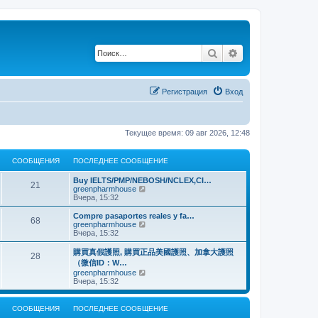
Поиск
Расширенный по
Регистрация
Вход
Текущее время: 09 авг 2026, 12:48
СООБЩЕНИЯ
ПОСЛЕДНЕЕ СООБЩЕНИЕ
Buy IELTS/PMP/NEBOSH/NCLEX,CI…
21
П
greenpharmhouse
е
Вчера, 15:32
р
е
Compre pasaportes reales y fa…
68
й
П
greenpharmhouse
т
е
Вчера, 15:32
и
р
к
е
購買真假護照, 購買正品美國護照、加拿大護照
28
п
й
（微信ID：W…
о
т
П
greenpharmhouse
с
и
е
Вчера, 15:32
л
к
р
е
п
е
д
о
й
н
СООБЩЕНИЯ
ПОСЛЕДНЕЕ СООБЩЕНИЕ
с
т
е
л