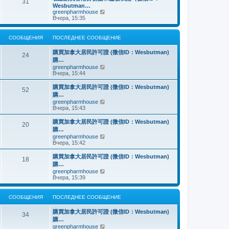
о
31
й
щ
с
н
Wesbutman…
с
т
е
о
е
П
greenpharmhouse
л
и
н
о
м
е
Вчера, 15:35
е
к
и
б
у
р
д
п
ю
щ
с
е
н
о
е
о
й
е
СООБЩЕНИЯ
ПОСЛЕДНЕЕ СООБЩЕНИЕ
с
н
о
т
м
л
и
б
и
у
е
購買加拿大居民許可證 (微信ID：Wesbutman)
ю
щ
к
24
с
д
購…
е
п
о
н
н
о
П
greenpharmhouse
о
е
и
с
е
Вчера, 15:44
б
м
ю
л
р
щ
у
е
е
е
購買加拿大居民許可證 (微信ID：Wesbutman)
с
52
д
й
н
購…
о
н
т
и
о
П
greenpharmhouse
е
и
ю
б
е
Вчера, 15:43
м
к
щ
р
у
п
е
е
購買加拿大居民許可證 (微信ID：Wesbutman)
с
о
20
н
й
о
с
購…
и
т
о
л
П
greenpharmhouse
ю
и
б
е
е
Вчера, 15:42
к
щ
д
р
п
е
н
е
購買加拿大居民許可證 (微信ID：Wesbutman)
о
н
е
18
й
с
購…
и
м
т
л
ю
у
П
greenpharmhouse
и
е
с
е
Вчера, 15:39
к
д
о
р
п
н
о
е
о
е
б
й
СООБЩЕНИЯ
ПОСЛЕДНЕЕ СООБЩЕНИЕ
с
м
щ
т
л
у
е
и
е
購買加拿大居民許可證 (微信ID：Wesbutman)
с
н
к
34
д
о
購…
и
п
н
о
ю
о
П
greenpharmhouse
е