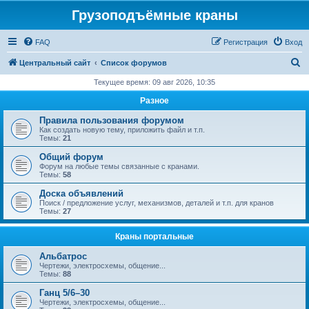
Грузоподъёмные краны
FAQ
Регистрация
Вход
П
Центральный сайт
Список форумов
о
Текущее время: 09 авг 2026, 10:35
и
Разное
с
Правила пользования форумом
к
Как создать новую тему, приложить файл и т.п.
Темы:
21
Общий форум
Форум на любые темы связанные с кранами.
Темы:
58
Доска объявлений
Поиск / предложение услуг, механизмов, деталей и т.п. для кранов
Темы:
27
Краны портальные
Альбатрос
Чертежи, электросхемы, общение...
Темы:
88
Ганц 5/6–30
Чертежи, электросхемы, общение...