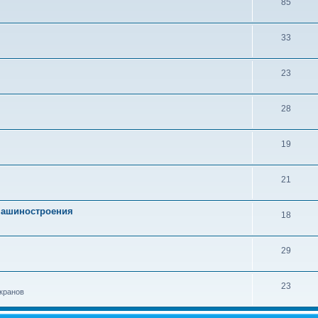
85
33
23
28
19
21
 машиностроения
18
29
23
кранов