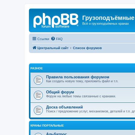
Грузоподъёмные
Всё о грузоподъёмных кранах
Ссылки
FAQ
Центральный сайт
Список форумов
РАЗНОЕ
Правила пользования форумом
Как создать новую тему, приложить файл и т.п.
Общий форум
Форум на любые темы связанные с кранами.
Доска объявлений
Поиск / предложение услуг, механизмов, деталей и т.п. д
КРАНЫ ПОРТАЛЬНЫЕ
Альбатрос