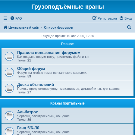
Грузоподъёмные краны
FAQ
Регистрация
Вход
П
Центральный сайт
Список форумов
о
Текущее время: 10 авг 2026, 12:26
и
Разное
с
Правила пользования форумом
к
Как создать новую тему, приложить файл и т.п.
Темы:
21
Общий форум
Форум на любые темы связанные с кранами.
Темы:
59
Доска объявлений
Поиск / предложение услуг, механизмов, деталей и т.п. для кранов
Темы:
27
Краны портальные
Альбатрос
Чертежи, электросхемы, общение...
Темы:
89
Ганц 5/6–30
Чертежи, электросхемы, общение...