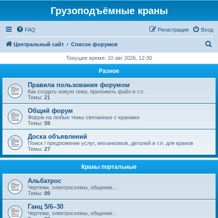
Грузоподъёмные краны
FAQ
Регистрация
Вход
П
Центральный сайт
Список форумов
о
Текущее время: 10 авг 2026, 12:30
и
Разное
с
Правила пользования форумом
к
Как создать новую тему, приложить файл и т.п.
Темы:
21
Общий форум
Форум на любые темы связанные с кранами.
Темы:
59
Доска объявлений
Поиск / предложение услуг, механизмов, деталей и т.п. для кранов
Темы:
27
Краны портальные
Альбатрос
Чертежи, электросхемы, общение...
Темы:
89
Ганц 5/6–30
Чертежи, электросхемы, общение...