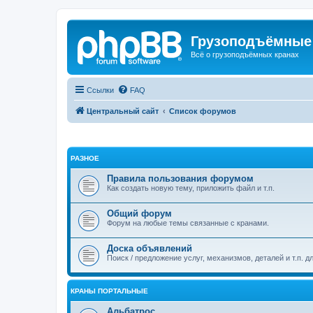
Грузоподъёмные
Всё о грузоподъёмных кранах
Ссылки
FAQ
Центральный сайт
Список форумов
РАЗНОЕ
Правила пользования форумом
Как создать новую тему, приложить файл и т.п.
Общий форум
Форум на любые темы связанные с кранами.
Доска объявлений
Поиск / предложение услуг, механизмов, деталей и т.п. д
КРАНЫ ПОРТАЛЬНЫЕ
Альбатрос