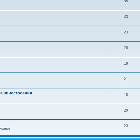
85
33
23
28
19
21
 машиностроения
18
29
23
кранов