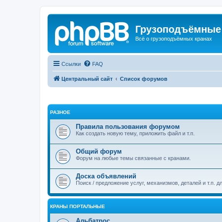
Грузоподъёмные
Всё о грузоподъёмных кранах
Ссылки
FAQ
Центральный сайт
Список форумов
РАЗНОЕ
Правила пользования форумом
Как создать новую тему, приложить файл и т.п.
Общий форум
Форум на любые темы связанные с кранами.
Доска объявлений
Поиск / предложение услуг, механизмов, деталей и т.п. д
КРАНЫ ПОРТАЛЬНЫЕ
Альбатрос