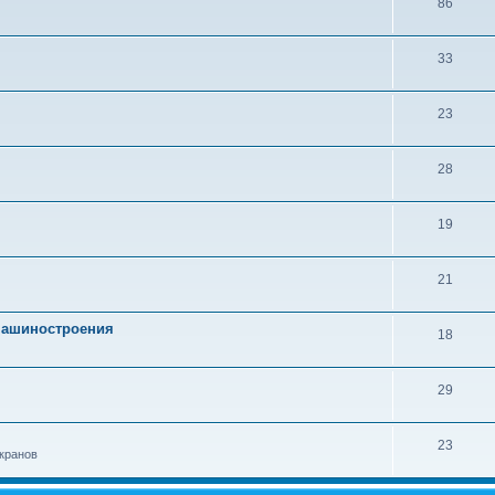
86
33
23
28
19
21
 машиностроения
18
29
23
кранов