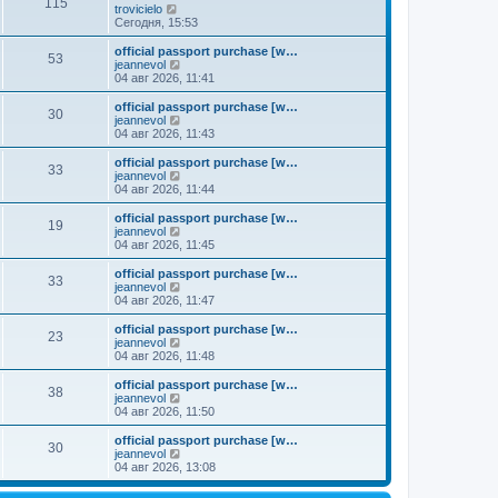
к
115
П
trovicielo
м
е
п
е
Сегодня, 15:53
у
д
о
р
с
н
с
е
о
official passport purchase [w…
е
л
53
й
о
П
jeannevol
м
е
т
б
е
04 авг 2026, 11:41
у
д
и
щ
р
с
н
к
е
е
о
official passport purchase [w…
е
30
п
н
й
П
о
jeannevol
м
о
и
т
е
б
04 авг 2026, 11:43
у
с
ю
и
р
щ
с
л
к
е
е
о
official passport purchase [w…
е
33
п
й
н
о
П
jeannevol
д
о
т
и
б
е
04 авг 2026, 11:44
н
с
и
ю
щ
р
е
л
к
е
е
official passport purchase [w…
м
е
19
п
н
й
П
jeannevol
у
д
о
и
т
е
04 авг 2026, 11:45
с
н
с
ю
и
р
о
е
л
к
е
official passport purchase [w…
о
м
е
33
п
й
П
jeannevol
б
у
д
о
т
е
04 авг 2026, 11:47
щ
с
н
с
и
р
е
о
е
л
к
е
н
official passport purchase [w…
о
м
е
23
п
й
и
П
jeannevol
б
у
д
о
т
ю
е
04 авг 2026, 11:48
щ
с
н
с
и
р
е
о
е
л
к
е
н
official passport purchase [w…
о
м
е
38
п
й
и
П
jeannevol
б
у
д
о
т
ю
е
04 авг 2026, 11:50
щ
с
н
с
и
р
е
о
е
л
к
е
н
official passport purchase [w…
о
м
е
30
п
й
и
П
jeannevol
б
у
д
о
т
ю
е
04 авг 2026, 13:08
щ
с
н
с
и
р
е
о
е
л
к
е
н
о