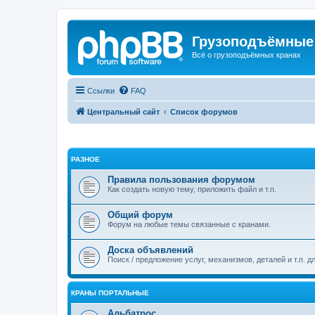
Грузоподъёмные
Всё о грузоподъёмных кранах
Ссылки
FAQ
Центральный сайт
Список форумов
РАЗНОЕ
Правила пользования форумом
Как создать новую тему, приложить файл и т.п.
Общий форум
Форум на любые темы связанные с кранами.
Доска объявлений
Поиск / предложение услуг, механизмов, деталей и т.п. д
КРАНЫ ПОРТАЛЬНЫЕ
Альбатрос