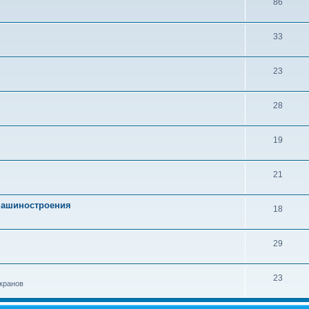
86
33
23
28
19
21
 машиностроения
18
29
23
кранов