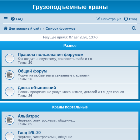
Грузоподъёмные краны
FAQ
Регистрация
Вход
П
Центральный сайт
Список форумов
о
Текущее время: 07 авг 2026, 13:46
и
Разное
с
Правила пользования форумом
к
Как создать новую тему, приложить файл и т.п.
Темы:
20
Общий форум
Форум на любые темы связанные с кранами.
Темы:
56
Доска объявлений
Поиск / предложение услуг, механизмов, деталей и т.п. для кранов
Темы:
26
Краны портальные
Альбатрос
Чертежи, электросхемы, общение...
Темы:
85
Ганц 5/6–30
Чертежи, электросхемы, общение...