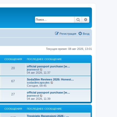
Поиск
Расширенный по
Регистрация
Вход
Текущее время: 08 авг 2026, 13:01
СООБЩЕНИЯ
ПОСЛЕДНЕЕ СООБЩЕНИЕ
official passport purchase [w…
20
П
jeannevol
е
04 авг 2026, 11:37
р
е
SodaSlim Reviews 2026: Honest…
67
й
П
sodaslimcapsules
т
е
Сегодня, 09:45
и
р
к
е
official passport purchase [w…
27
п
й
П
jeannevol
о
т
е
04 авг 2026, 11:39
с
и
р
л
к
е
е
п
й
СООБЩЕНИЯ
ПОСЛЕДНЕЕ СООБЩЕНИЕ
д
о
т
н
с
и
Trovicielo Recensioni 2026 - …
е
л