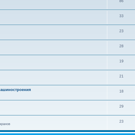
86
33
23
28
19
21
 машиностроения
18
29
23
кранов