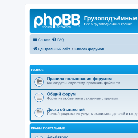
Грузоподъёмные
Всё о грузоподъёмных кранах
Ссылки
FAQ
Центральный сайт
Список форумов
РАЗНОЕ
Правила пользования форумом
Как создать новую тему, приложить файл и т.п.
Общий форум
Форум на любые темы связанные с кранами.
Доска объявлений
Поиск / предложение услуг, механизмов, деталей и т.п. д
КРАНЫ ПОРТАЛЬНЫЕ
Альбатрос