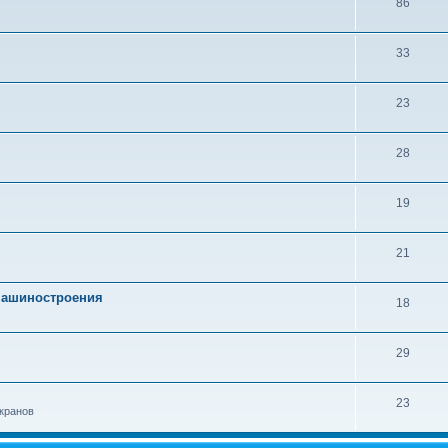
86
33
23
28
19
21
 машиностроения
18
29
23
кранов