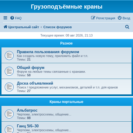
Грузоподъёмные краны
FAQ
Регистрация
Вход
П
Центральный сайт
Список форумов
о
Текущее время: 08 авг 2026, 21:13
и
Разное
с
Правила пользования форумом
к
Как создать новую тему, приложить файл и т.п.
Темы:
21
Общий форум
Форум на любые темы связанные с кранами.
Темы:
58
Доска объявлений
Поиск / предложение услуг, механизмов, деталей и т.п. для кранов
Темы:
27
Краны портальные
Альбатрос
Чертежи, электросхемы, общение...
Темы:
88
Ганц 5/6–30
Чертежи, электросхемы, общение...