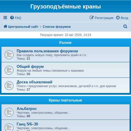
Грузоподъёмные краны
FAQ
Регистрация
Вход
П
Центральный сайт
Список форумов
о
Текущее время: 10 авг 2026, 14:24
и
Разное
с
Правила пользования форумом
к
Как создать новую тему, приложить файл и т.п.
Темы:
21
Общий форум
Форум на любые темы связанные с кранами.
Темы:
59
Доска объявлений
Поиск / предложение услуг, механизмов, деталей и т.п. для кранов
Темы:
27
Краны портальные
Альбатрос
Чертежи, электросхемы, общение...
Темы:
89
Ганц 5/6–30
Чертежи, электросхемы, общение...