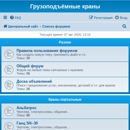
Грузоподъёмные краны
FAQ
Регистрация
Вход
П
Центральный сайт
Список форумов
о
Текущее время: 07 авг 2026, 13:16
и
Разное
с
Правила пользования форумом
к
Как создать новую тему, приложить файл и т.п.
Темы:
20
Общий форум
Форум на любые темы связанные с кранами.
Темы:
56
Доска объявлений
Поиск / предложение услуг, механизмов, деталей и т.п. для кранов
Темы:
26
Краны портальные
Альбатрос
Чертежи, электросхемы, общение...
Темы:
85
Ганц 5/6–30
Чертежи, электросхемы, общение...