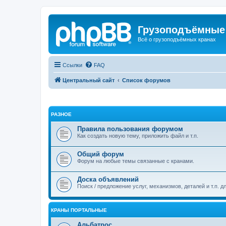
Грузоподъёмные
Всё о грузоподъёмных кранах
Ссылки
FAQ
Центральный сайт
Список форумов
РАЗНОЕ
Правила пользования форумом
Как создать новую тему, приложить файл и т.п.
Общий форум
Форум на любые темы связанные с кранами.
Доска объявлений
Поиск / предложение услуг, механизмов, деталей и т.п. д
КРАНЫ ПОРТАЛЬНЫЕ
Альбатрос