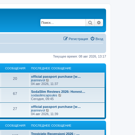
Поиск
Расширенный по
Регистрация
Вход
Текущее время: 08 авг 2026, 13:17
СООБЩЕНИЯ
ПОСЛЕДНЕЕ СООБЩЕНИЕ
official passport purchase [w…
20
П
jeannevol
е
04 авг 2026, 11:37
р
е
SodaSlim Reviews 2026: Honest…
67
й
П
sodaslimcapsules
т
е
Сегодня, 09:45
и
р
к
е
official passport purchase [w…
27
п
й
П
jeannevol
о
т
е
04 авг 2026, 11:39
с
и
р
л
к
е
е
п
й
СООБЩЕНИЯ
ПОСЛЕДНЕЕ СООБЩЕНИЕ
д
о
т
н
с
и
Trovicielo Recensioni 2026 - …
е
л