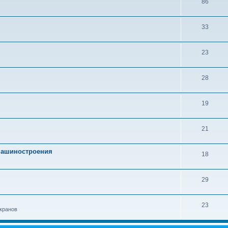
86
33
23
28
19
21
 машиностроения
18
29
23
кранов