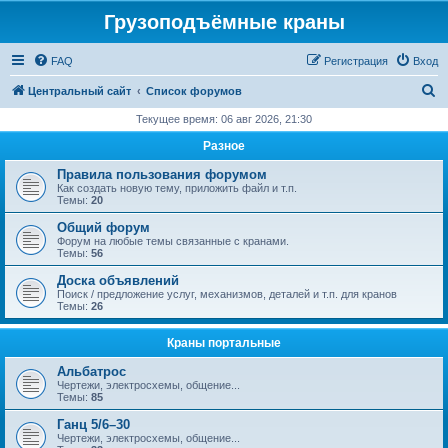
Грузоподъёмные краны
FAQ
Регистрация
Вход
П
Центральный сайт
Список форумов
о
Текущее время: 06 авг 2026, 21:30
и
Разное
с
Правила пользования форумом
к
Как создать новую тему, приложить файл и т.п.
Темы:
20
Общий форум
Форум на любые темы связанные с кранами.
Темы:
56
Доска объявлений
Поиск / предложение услуг, механизмов, деталей и т.п. для кранов
Темы:
26
Краны портальные
Альбатрос
Чертежи, электросхемы, общение...
Темы:
85
Ганц 5/6–30
Чертежи, электросхемы, общение...