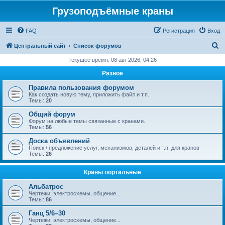
Грузоподъёмные краны
FAQ
Регистрация
Вход
П
Центральный сайт
Список форумов
о
Текущее время: 08 авг 2026, 04:26
и
Разное
с
Правила пользования форумом
к
Как создать новую тему, приложить файл и т.п.
Темы:
20
Общий форум
Форум на любые темы связанные с кранами.
Темы:
56
Доска объявлений
Поиск / предложение услуг, механизмов, деталей и т.п. для кранов
Темы:
26
Краны портальные
Альбатрос
Чертежи, электросхемы, общение...
Темы:
86
Ганц 5/6–30
Чертежи, электросхемы, общение...