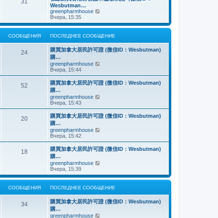
о
31
й
щ
с
н
Wesbutman…
с
т
е
о
е
П
greenpharmhouse
л
и
н
о
м
е
Вчера, 15:35
е
к
и
б
у
р
д
п
ю
щ
с
е
н
о
е
о
й
е
СООБЩЕНИЯ
ПОСЛЕДНЕЕ СООБЩЕНИЕ
с
н
о
т
м
л
и
б
и
у
е
購買加拿大居民許可證 (微信ID：Wesbutman)
ю
щ
к
24
с
д
購…
е
п
о
н
н
о
П
greenpharmhouse
о
е
и
с
е
Вчера, 15:44
б
м
ю
л
р
щ
у
е
е
е
購買加拿大居民許可證 (微信ID：Wesbutman)
с
52
д
й
н
購…
о
н
т
и
о
П
greenpharmhouse
е
и
ю
б
е
Вчера, 15:43
м
к
щ
р
у
п
е
е
購買加拿大居民許可證 (微信ID：Wesbutman)
с
о
20
н
й
о
с
購…
и
т
о
л
П
greenpharmhouse
ю
и
б
е
е
Вчера, 15:42
к
щ
д
р
п
е
н
е
購買加拿大居民許可證 (微信ID：Wesbutman)
о
н
е
18
й
с
購…
и
м
т
л
ю
у
П
greenpharmhouse
и
е
с
е
Вчера, 15:39
к
д
о
р
п
н
о
е
о
е
б
й
СООБЩЕНИЯ
ПОСЛЕДНЕЕ СООБЩЕНИЕ
с
м
щ
т
л
у
е
и
е
購買加拿大居民許可證 (微信ID：Wesbutman)
с
н
к
34
д
о
購…
и
п
н
о
ю
о
П
greenpharmhouse
е