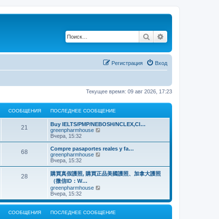
Поиск
Расширенный по
Регистрация
Вход
Текущее время: 09 авг 2026, 17:23
СООБЩЕНИЯ
ПОСЛЕДНЕЕ СООБЩЕНИЕ
Buy IELTS/PMP/NEBOSH/NCLEX,CI…
21
П
greenpharmhouse
е
Вчера, 15:32
р
е
Compre pasaportes reales y fa…
68
й
П
greenpharmhouse
т
е
Вчера, 15:32
и
р
к
е
購買真假護照, 購買正品美國護照、加拿大護照
28
п
й
（微信ID：W…
о
т
П
greenpharmhouse
с
и
е
Вчера, 15:32
л
к
р
е
п
е
д
о
й
н
СООБЩЕНИЯ
ПОСЛЕДНЕЕ СООБЩЕНИЕ
с
т
е
л