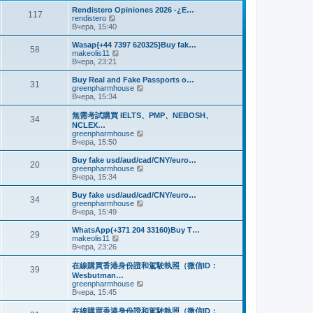
и
м
е
Rendistero Opiniones 2026 -¿E…
к
117
у
д
П
rendistero
п
с
н
е
Вчера, 15:40
о
о
е
р
с
о
м
е
Wasap{+44 7397 620325}Buy fak…
л
б
58
у
й
П
makeolis11
е
щ
с
т
е
Вчера, 23:21
д
е
о
и
р
н
н
о
к
е
Buy Real and Fake Passports o…
е
и
б
31
п
й
П
greenpharmhouse
м
ю
щ
о
т
е
Вчера, 15:34
у
е
с
и
р
с
н
л
к
е
о
無需考試購買 IELTS、PMP、NEBOSH、
и
е
34
п
й
о
NCLEX…
ю
д
о
т
б
П
greenpharmhouse
н
с
и
щ
е
Вчера, 15:50
е
л
к
е
р
м
е
п
н
е
Buy fake usd/aud/cad/CNY/euro…
у
д
о
20
и
й
П
greenpharmhouse
с
н
с
ю
т
е
Вчера, 15:34
о
е
л
и
р
о
м
е
к
е
б
Buy fake usd/aud/cad/CNY/euro…
у
д
34
п
й
щ
П
greenpharmhouse
с
н
о
т
е
е
Вчера, 15:49
о
е
с
и
н
р
о
м
л
к
и
е
б
WhatsApp(+371 204 33160)Buy T…
у
е
29
п
ю
й
щ
П
makeolis11
с
д
о
т
е
е
Вчера, 23:26
о
н
с
и
н
р
о
е
л
к
и
е
б
在線購買香港身份證和駕駛執照（微信ID：
м
е
39
п
ю
й
щ
Wesbutman…
у
д
о
т
е
П
greenpharmhouse
с
н
с
и
н
е
Вчера, 15:45
о
е
л
к
и
р
о
м
е
п
ю
е
б
у
在線購買香港身份證和駕駛執照（微信ID：
д