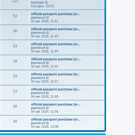
к
115
П
trovicielo
м
е
п
е
Сегодня, 15:53
у
д
о
р
с
н
с
е
о
official passport purchase [w…
е
л
53
й
о
П
jeannevol
м
е
т
б
е
04 авг 2026, 11:41
у
д
и
щ
р
с
н
к
е
е
о
official passport purchase [w…
е
30
п
н
й
П
о
jeannevol
м
о
и
т
е
б
04 авг 2026, 11:43
у
с
ю
и
р
щ
с
л
к
е
е
о
official passport purchase [w…
е
33
п
й
н
о
П
jeannevol
д
о
т
и
б
е
04 авг 2026, 11:44
н
с
и
ю
щ
р
е
л
к
е
е
official passport purchase [w…
м
е
19
п
н
й
П
jeannevol
у
д
о
и
т
е
04 авг 2026, 11:45
с
н
с
ю
и
р
о
е
л
к
е
official passport purchase [w…
о
м
е
33
п
й
П
jeannevol
б
у
д
о
т
е
04 авг 2026, 11:47
щ
с
н
с
и
р
е
о
е
л
к
е
н
official passport purchase [w…
о
м
е
23
п
й
и
П
jeannevol
б
у
д
о
т
ю
е
04 авг 2026, 11:48
щ
с
н
с
и
р
е
о
е
л
к
е
н
official passport purchase [w…
о
м
е
38
п
й
и
П
jeannevol
б
у
д
о
т
ю
е
04 авг 2026, 11:50
щ
с
н
с
и
р
е
о
е
л
к
е
н
official passport purchase [w…
о
м
е
30
п
й
и
П
jeannevol
б
у
д
о
т
ю
е
04 авг 2026, 13:08
щ
с
н
с
и
р
е
о
е
л
к
е
н
о