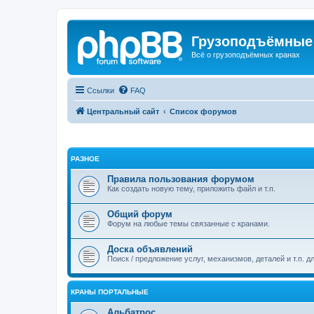
Грузоподъёмные
Всё о грузоподъёмных кранах
Ссылки
FAQ
Центральный сайт
Список форумов
РАЗНОЕ
Правила пользования форумом
Как создать новую тему, приложить файл и т.п.
Общий форум
Форум на любые темы связанные с кранами.
Доска объявлений
Поиск / предложение услуг, механизмов, деталей и т.п. д
КРАНЫ ПОРТАЛЬНЫЕ
Альбатрос