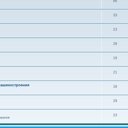
86
33
23
28
19
21
 машиностроения
18
29
23
кранов