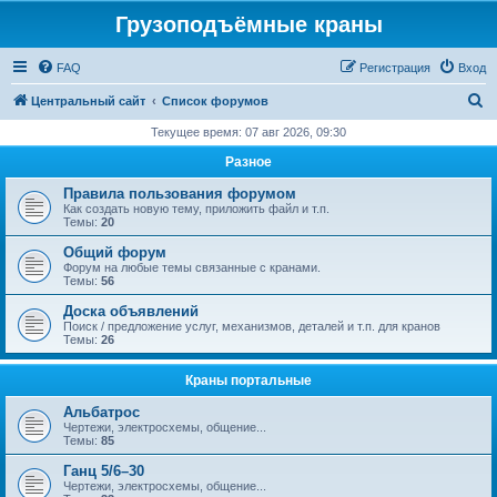
Грузоподъёмные краны
FAQ
Регистрация
Вход
П
Центральный сайт
Список форумов
о
Текущее время: 07 авг 2026, 09:30
и
Разное
с
Правила пользования форумом
к
Как создать новую тему, приложить файл и т.п.
Темы:
20
Общий форум
Форум на любые темы связанные с кранами.
Темы:
56
Доска объявлений
Поиск / предложение услуг, механизмов, деталей и т.п. для кранов
Темы:
26
Краны портальные
Альбатрос
Чертежи, электросхемы, общение...
Темы:
85
Ганц 5/6–30
Чертежи, электросхемы, общение...