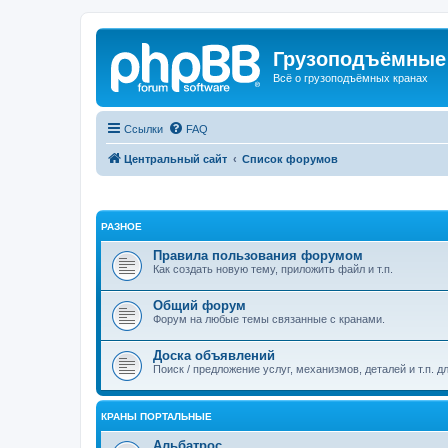
Грузоподъёмные
Всё о грузоподъёмных кранах
Ссылки
FAQ
Центральный сайт
Список форумов
РАЗНОЕ
Правила пользования форумом
Как создать новую тему, приложить файл и т.п.
Общий форум
Форум на любые темы связанные с кранами.
Доска объявлений
Поиск / предложение услуг, механизмов, деталей и т.п. д
КРАНЫ ПОРТАЛЬНЫЕ
Альбатрос