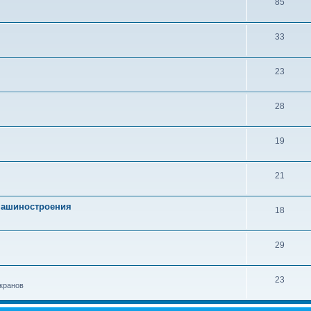
85
33
23
28
19
21
 машиностроения
18
29
23
кранов