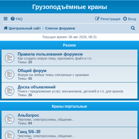
Грузоподъёмные краны
FAQ
Регистрация
Вход
П
Центральный сайт
Список форумов
о
Текущее время: 06 авг 2026, 08:31
и
Разное
с
Правила пользования форумом
к
Как создать новую тему, приложить файл и т.п.
Темы:
20
Общий форум
Форум на любые темы связанные с кранами.
Темы:
55
Доска объявлений
Поиск / предложение услуг, механизмов, деталей и т.п. для кранов
Темы:
26
Краны портальные
Альбатрос
Чертежи, электросхемы, общение...
Темы:
84
Ганц 5/6–30
Чертежи, электросхемы, общение...