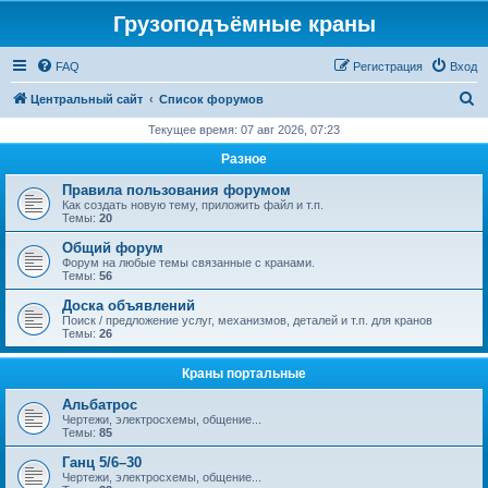
Грузоподъёмные краны
FAQ
Регистрация
Вход
П
Центральный сайт
Список форумов
о
Текущее время: 07 авг 2026, 07:23
и
Разное
с
Правила пользования форумом
к
Как создать новую тему, приложить файл и т.п.
Темы:
20
Общий форум
Форум на любые темы связанные с кранами.
Темы:
56
Доска объявлений
Поиск / предложение услуг, механизмов, деталей и т.п. для кранов
Темы:
26
Краны портальные
Альбатрос
Чертежи, электросхемы, общение...
Темы:
85
Ганц 5/6–30
Чертежи, электросхемы, общение...