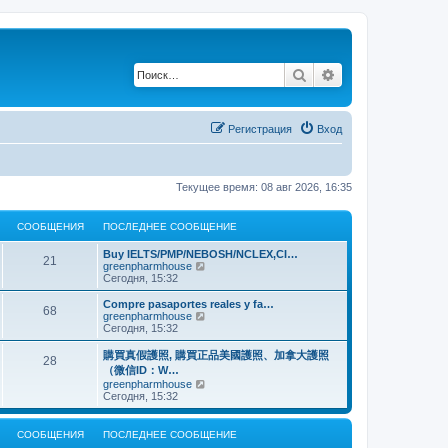
Поиск
Расширенный по
Регистрация
Вход
Текущее время: 08 авг 2026, 16:35
СООБЩЕНИЯ
ПОСЛЕДНЕЕ СООБЩЕНИЕ
Buy IELTS/PMP/NEBOSH/NCLEX,CI…
21
П
greenpharmhouse
е
Сегодня, 15:32
р
е
Compre pasaportes reales y fa…
68
й
П
greenpharmhouse
т
е
Сегодня, 15:32
и
р
к
е
購買真假護照, 購買正品美國護照、加拿大護照
28
п
й
（微信ID：W…
о
т
П
greenpharmhouse
с
и
е
Сегодня, 15:32
л
к
р
е
п
е
д
о
й
н
СООБЩЕНИЯ
ПОСЛЕДНЕЕ СООБЩЕНИЕ
с
т
е
л