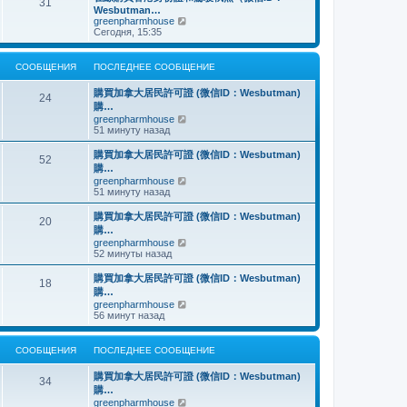
о
31
й
щ
с
н
Wesbutman…
с
т
е
о
е
П
greenpharmhouse
л
и
н
о
м
е
Сегодня, 15:35
е
к
и
б
у
р
д
п
ю
щ
с
е
н
о
е
о
й
е
СООБЩЕНИЯ
ПОСЛЕДНЕЕ СООБЩЕНИЕ
с
н
о
т
м
л
и
б
и
у
е
購買加拿大居民許可證 (微信ID：Wesbutman)
ю
щ
к
24
с
д
購…
е
п
о
н
н
о
П
greenpharmhouse
о
е
и
с
е
51 минуту назад
б
м
ю
л
р
щ
у
е
е
е
購買加拿大居民許可證 (微信ID：Wesbutman)
с
52
д
й
н
購…
о
н
т
и
о
П
greenpharmhouse
е
и
ю
б
е
51 минуту назад
м
к
щ
р
у
п
е
е
購買加拿大居民許可證 (微信ID：Wesbutman)
с
о
20
н
й
о
с
購…
и
т
о
л
П
greenpharmhouse
ю
и
б
е
е
52 минуты назад
к
щ
д
р
п
е
н
е
購買加拿大居民許可證 (微信ID：Wesbutman)
о
н
е
18
й
с
購…
и
м
т
л
ю
у
П
greenpharmhouse
и
е
с
е
56 минут назад
к
д
о
р
п
н
о
е
о
е
б
й
СООБЩЕНИЯ
ПОСЛЕДНЕЕ СООБЩЕНИЕ
с
м
щ
т
л
у
е
и
е
購買加拿大居民許可證 (微信ID：Wesbutman)
с
н
к
34
д
о
購…
и
п
н
о
ю
о
П
greenpharmhouse
е