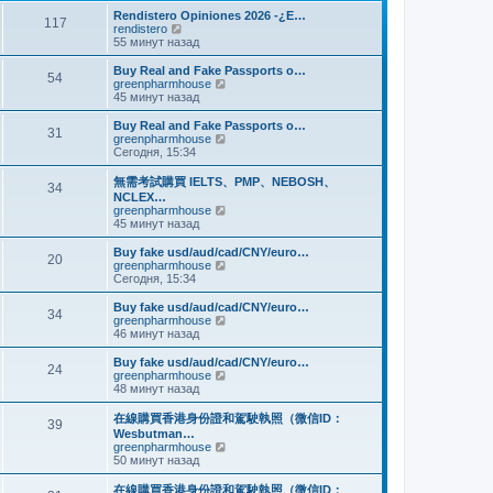
и
м
е
Rendistero Opiniones 2026 -¿E…
к
117
у
д
П
rendistero
п
с
н
е
55 минут назад
о
о
е
р
с
о
м
е
Buy Real and Fake Passports o…
л
б
54
у
й
П
greenpharmhouse
е
щ
с
т
е
45 минут назад
д
е
о
и
р
н
н
о
к
е
Buy Real and Fake Passports o…
е
и
б
31
п
й
П
greenpharmhouse
м
ю
щ
о
т
е
Сегодня, 15:34
у
е
с
и
р
с
н
л
к
е
о
無需考試購買 IELTS、PMP、NEBOSH、
и
е
34
п
й
о
NCLEX…
ю
д
о
т
б
П
greenpharmhouse
н
с
и
щ
е
45 минут назад
е
л
к
е
р
м
е
п
н
е
Buy fake usd/aud/cad/CNY/euro…
у
д
о
20
и
й
П
greenpharmhouse
с
н
с
ю
т
е
Сегодня, 15:34
о
е
л
и
р
о
м
е
к
е
б
Buy fake usd/aud/cad/CNY/euro…
у
д
34
п
й
щ
П
greenpharmhouse
с
н
о
т
е
е
46 минут назад
о
е
с
и
н
р
о
м
л
к
и
е
б
Buy fake usd/aud/cad/CNY/euro…
у
е
24
п
ю
й
щ
П
greenpharmhouse
с
д
о
т
е
е
48 минут назад
о
н
с
и
н
р
о
е
л
к
и
е
б
在線購買香港身份證和駕駛執照（微信ID：
м
е
39
п
ю
й
щ
Wesbutman…
у
д
о
т
е
П
greenpharmhouse
с
н
с
и
н
е
50 минут назад
о
е
л
к
и
р
о
м
е
п
ю
е
б
у
在線購買香港身份證和駕駛執照（微信ID：
д