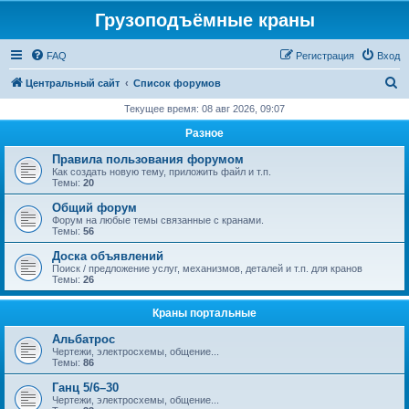
Грузоподъёмные краны
FAQ
Регистрация
Вход
П
Центральный сайт
Список форумов
о
Текущее время: 08 авг 2026, 09:07
и
Разное
с
Правила пользования форумом
к
Как создать новую тему, приложить файл и т.п.
Темы:
20
Общий форум
Форум на любые темы связанные с кранами.
Темы:
56
Доска объявлений
Поиск / предложение услуг, механизмов, деталей и т.п. для кранов
Темы:
26
Краны портальные
Альбатрос
Чертежи, электросхемы, общение...
Темы:
86
Ганц 5/6–30
Чертежи, электросхемы, общение...