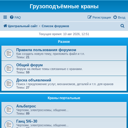
Грузоподъёмные краны
FAQ
Регистрация
Вход
П
Центральный сайт
Список форумов
о
Текущее время: 10 авг 2026, 12:51
и
Разное
с
Правила пользования форумом
к
Как создать новую тему, приложить файл и т.п.
Темы:
21
Общий форум
Форум на любые темы связанные с кранами.
Темы:
59
Доска объявлений
Поиск / предложение услуг, механизмов, деталей и т.п. для кранов
Темы:
27
Краны портальные
Альбатрос
Чертежи, электросхемы, общение...
Темы:
89
Ганц 5/6–30
Чертежи, электросхемы, общение...