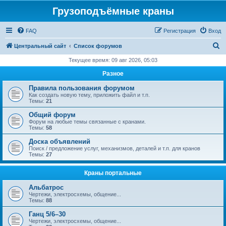
Грузоподъёмные краны
FAQ
Регистрация
Вход
П
Центральный сайт
Список форумов
о
Текущее время: 09 авг 2026, 05:03
и
Разное
с
Правила пользования форумом
к
Как создать новую тему, приложить файл и т.п.
Темы:
21
Общий форум
Форум на любые темы связанные с кранами.
Темы:
58
Доска объявлений
Поиск / предложение услуг, механизмов, деталей и т.п. для кранов
Темы:
27
Краны портальные
Альбатрос
Чертежи, электросхемы, общение...
Темы:
88
Ганц 5/6–30
Чертежи, электросхемы, общение...