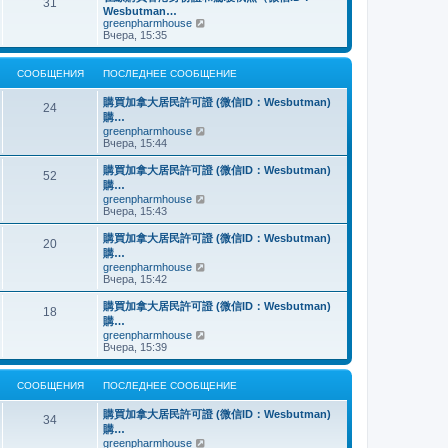
о
31
й
щ
с
н
Wesbutman…
с
т
е
о
е
П
greenpharmhouse
л
и
н
о
м
е
Вчера, 15:35
е
к
и
б
у
р
д
п
ю
щ
с
е
н
о
е
о
й
е
СООБЩЕНИЯ
ПОСЛЕДНЕЕ СООБЩЕНИЕ
с
н
о
т
м
л
и
б
и
у
е
購買加拿大居民許可證 (微信ID：Wesbutman)
ю
щ
к
24
с
д
購…
е
п
о
н
н
о
П
greenpharmhouse
о
е
и
с
е
Вчера, 15:44
б
м
ю
л
р
щ
у
е
е
е
購買加拿大居民許可證 (微信ID：Wesbutman)
с
52
д
й
н
購…
о
н
т
и
о
П
greenpharmhouse
е
и
ю
б
е
Вчера, 15:43
м
к
щ
р
у
п
е
е
購買加拿大居民許可證 (微信ID：Wesbutman)
с
о
20
н
й
о
с
購…
и
т
о
л
П
greenpharmhouse
ю
и
б
е
е
Вчера, 15:42
к
щ
д
р
п
е
н
е
購買加拿大居民許可證 (微信ID：Wesbutman)
о
н
е
18
й
с
購…
и
м
т
л
ю
у
П
greenpharmhouse
и
е
с
е
Вчера, 15:39
к
д
о
р
п
н
о
е
о
е
б
й
СООБЩЕНИЯ
ПОСЛЕДНЕЕ СООБЩЕНИЕ
с
м
щ
т
л
у
е
и
е
購買加拿大居民許可證 (微信ID：Wesbutman)
с
н
к
34
д
о
購…
и
п
н
о
ю
о
П
greenpharmhouse
е