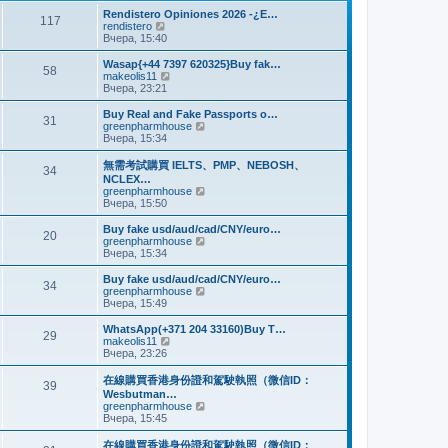
и
м
е
Rendistero Opiniones 2026 -¿E…
к
117
у
д
П
rendistero
п
с
н
е
Вчера, 15:40
о
о
е
р
с
о
м
е
Wasap{+44 7397 620325}Buy fak…
л
б
58
у
й
П
makeolis11
е
щ
с
т
е
Вчера, 23:21
д
е
о
и
р
н
н
о
к
е
Buy Real and Fake Passports o…
е
и
б
31
п
й
П
greenpharmhouse
м
ю
щ
о
т
е
Вчера, 15:34
у
е
с
и
р
с
н
л
к
е
о
無需考試購買 IELTS、PMP、NEBOSH、
и
е
34
п
й
о
NCLEX…
ю
д
о
т
б
П
greenpharmhouse
н
с
и
щ
е
Вчера, 15:50
е
л
к
е
р
м
е
п
н
е
Buy fake usd/aud/cad/CNY/euro…
у
д
о
20
и
й
П
greenpharmhouse
с
н
с
ю
т
е
Вчера, 15:34
о
е
л
и
р
о
м
е
к
е
б
Buy fake usd/aud/cad/CNY/euro…
у
д
34
п
й
щ
П
greenpharmhouse
с
н
о
т
е
е
Вчера, 15:49
о
е
с
и
н
р
о
м
л
к
и
е
б
WhatsApp(+371 204 33160)Buy T…
у
е
29
п
ю
й
щ
П
makeolis11
с
д
о
т
е
е
Вчера, 23:26
о
н
с
и
н
р
о
е
л
к
и
е
б
在線購買香港身份證和駕駛執照（微信ID：
м
е
39
п
ю
й
щ
Wesbutman…
у
д
о
т
е
П
greenpharmhouse
с
н
с
и
н
е
Вчера, 15:45
о
е
л
к
и
р
о
м
е
п
ю
е
б
у
在線購買香港身份證和駕駛執照（微信ID：
д