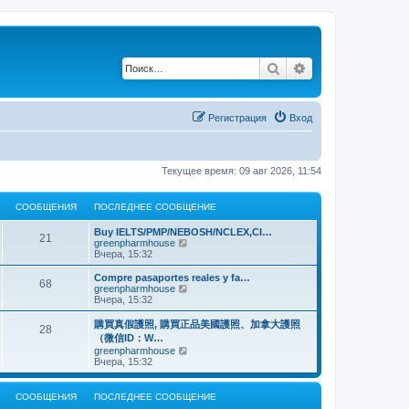
Поиск
Расширенный по
Регистрация
Вход
Текущее время: 09 авг 2026, 11:54
СООБЩЕНИЯ
ПОСЛЕДНЕЕ СООБЩЕНИЕ
Buy IELTS/PMP/NEBOSH/NCLEX,CI…
21
П
greenpharmhouse
е
Вчера, 15:32
р
е
Compre pasaportes reales y fa…
68
й
П
greenpharmhouse
т
е
Вчера, 15:32
и
р
к
е
購買真假護照, 購買正品美國護照、加拿大護照
28
п
й
（微信ID：W…
о
т
П
greenpharmhouse
с
и
е
Вчера, 15:32
л
к
р
е
п
е
д
о
й
н
СООБЩЕНИЯ
ПОСЛЕДНЕЕ СООБЩЕНИЕ
с
т
е
л