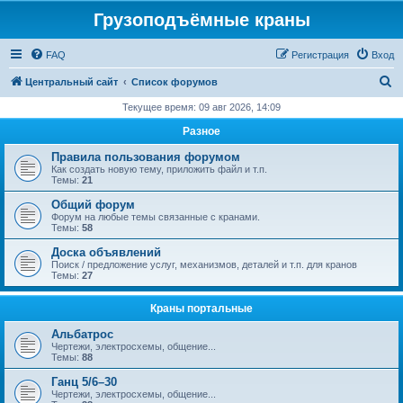
Грузоподъёмные краны
FAQ
Регистрация
Вход
П
Центральный сайт
Список форумов
о
Текущее время: 09 авг 2026, 14:09
и
Разное
с
Правила пользования форумом
к
Как создать новую тему, приложить файл и т.п.
Темы:
21
Общий форум
Форум на любые темы связанные с кранами.
Темы:
58
Доска объявлений
Поиск / предложение услуг, механизмов, деталей и т.п. для кранов
Темы:
27
Краны портальные
Альбатрос
Чертежи, электросхемы, общение...
Темы:
88
Ганц 5/6–30
Чертежи, электросхемы, общение...