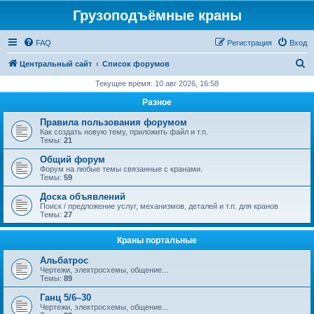
Грузоподъёмные краны
FAQ
Регистрация
Вход
П
Центральный сайт
Список форумов
о
Текущее время: 10 авг 2026, 16:58
и
Разное
с
Правила пользования форумом
к
Как создать новую тему, приложить файл и т.п.
Темы:
21
Общий форум
Форум на любые темы связанные с кранами.
Темы:
59
Доска объявлений
Поиск / предложение услуг, механизмов, деталей и т.п. для кранов
Темы:
27
Краны портальные
Альбатрос
Чертежи, электросхемы, общение...
Темы:
89
Ганц 5/6–30
Чертежи, электросхемы, общение...