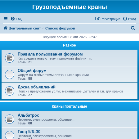
Грузоподъёмные краны
FAQ
Регистрация
Вход
П
Центральный сайт
Список форумов
о
Текущее время: 08 авг 2026, 22:47
и
Разное
с
Правила пользования форумом
к
Как создать новую тему, приложить файл и т.п.
Темы:
21
Общий форум
Форум на любые темы связанные с кранами.
Темы:
58
Доска объявлений
Поиск / предложение услуг, механизмов, деталей и т.п. для кранов
Темы:
27
Краны портальные
Альбатрос
Чертежи, электросхемы, общение...
Темы:
88
Ганц 5/6–30
Чертежи, электросхемы, общение...