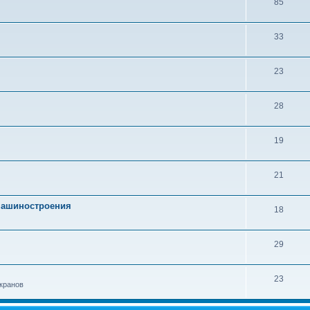
85
33
23
28
19
21
 машиностроения
18
29
23
кранов