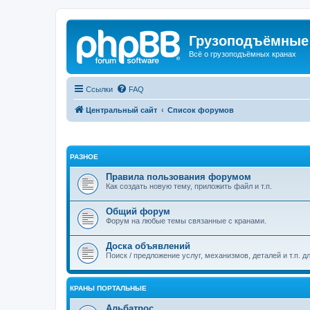
Грузоподъёмные
Всё о грузоподъёмных кранах
Ссылки
FAQ
Центральный сайт
Список форумов
РАЗНОЕ
Правила пользования форумом
Как создать новую тему, приложить файл и т.п.
Общий форум
Форум на любые темы связанные с кранами.
Доска объявлений
Поиск / предложение услуг, механизмов, деталей и т.п. д
КРАНЫ ПОРТАЛЬНЫЕ
Альбатрос