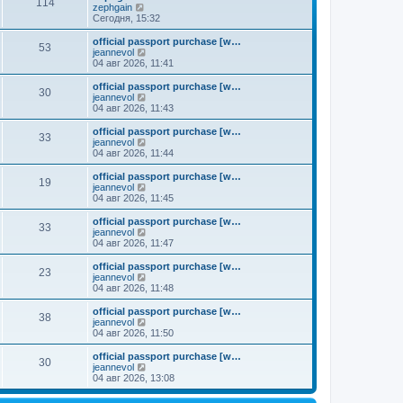
к
114
П
zephgain
м
е
п
е
Сегодня, 15:32
у
д
о
р
с
н
с
е
о
official passport purchase [w…
е
л
53
й
о
П
jeannevol
м
е
т
б
е
04 авг 2026, 11:41
у
д
и
щ
р
с
н
к
е
е
о
official passport purchase [w…
е
30
п
н
й
П
о
jeannevol
м
о
и
т
е
б
04 авг 2026, 11:43
у
с
ю
и
р
щ
с
л
к
е
е
о
official passport purchase [w…
е
33
п
й
н
о
П
jeannevol
д
о
т
и
б
е
04 авг 2026, 11:44
н
с
и
ю
щ
р
е
л
к
е
е
official passport purchase [w…
м
е
19
п
н
й
П
jeannevol
у
д
о
и
т
е
04 авг 2026, 11:45
с
н
с
ю
и
р
о
е
л
к
е
official passport purchase [w…
о
м
е
33
п
й
П
jeannevol
б
у
д
о
т
е
04 авг 2026, 11:47
щ
с
н
с
и
р
е
о
е
л
к
е
н
official passport purchase [w…
о
м
е
23
п
й
и
П
jeannevol
б
у
д
о
т
ю
е
04 авг 2026, 11:48
щ
с
н
с
и
р
е
о
е
л
к
е
н
official passport purchase [w…
о
м
е
38
п
й
и
П
jeannevol
б
у
д
о
т
ю
е
04 авг 2026, 11:50
щ
с
н
с
и
р
е
о
е
л
к
е
н
official passport purchase [w…
о
м
е
30
п
й
и
П
jeannevol
б
у
д
о
т
ю
е
04 авг 2026, 13:08
щ
с
н
с
и
р
е
о
е
л
к
е
н
о