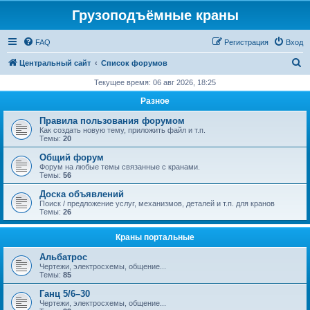
Грузоподъёмные краны
FAQ
Регистрация
Вход
П
Центральный сайт
Список форумов
о
Текущее время: 06 авг 2026, 18:25
и
Разное
с
Правила пользования форумом
к
Как создать новую тему, приложить файл и т.п.
Темы:
20
Общий форум
Форум на любые темы связанные с кранами.
Темы:
56
Доска объявлений
Поиск / предложение услуг, механизмов, деталей и т.п. для кранов
Темы:
26
Краны портальные
Альбатрос
Чертежи, электросхемы, общение...
Темы:
85
Ганц 5/6–30
Чертежи, электросхемы, общение...