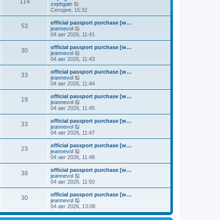
к
114
П
zephgain
м
е
п
е
Сегодня, 15:32
у
д
о
р
с
н
с
е
о
official passport purchase [w…
е
л
53
й
о
П
jeannevol
м
е
т
б
е
04 авг 2026, 11:41
у
д
и
щ
р
с
н
к
е
е
о
official passport purchase [w…
е
30
п
н
й
П
о
jeannevol
м
о
и
т
е
б
04 авг 2026, 11:43
у
с
ю
и
р
щ
с
л
к
е
е
о
official passport purchase [w…
е
33
п
й
н
о
П
jeannevol
д
о
т
и
б
е
04 авг 2026, 11:44
н
с
и
ю
щ
р
е
л
к
е
е
official passport purchase [w…
м
е
19
п
н
й
П
jeannevol
у
д
о
и
т
е
04 авг 2026, 11:45
с
н
с
ю
и
р
о
е
л
к
е
official passport purchase [w…
о
м
е
33
п
й
П
jeannevol
б
у
д
о
т
е
04 авг 2026, 11:47
щ
с
н
с
и
р
е
о
е
л
к
е
н
official passport purchase [w…
о
м
е
23
п
й
и
П
jeannevol
б
у
д
о
т
ю
е
04 авг 2026, 11:48
щ
с
н
с
и
р
е
о
е
л
к
е
н
official passport purchase [w…
о
м
е
38
п
й
и
П
jeannevol
б
у
д
о
т
ю
е
04 авг 2026, 11:50
щ
с
н
с
и
р
е
о
е
л
к
е
н
official passport purchase [w…
о
м
е
30
п
й
и
П
jeannevol
б
у
д
о
т
ю
е
04 авг 2026, 13:08
щ
с
н
с
и
р
е
о
е
л
к
е
н
о