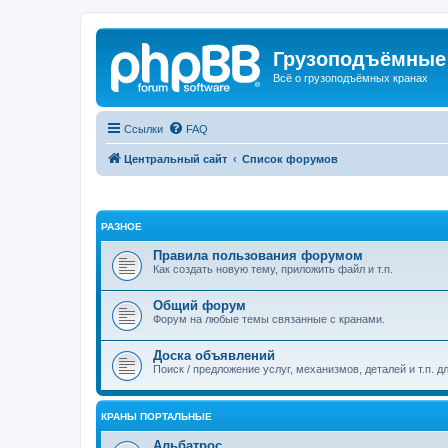
Грузоподъёмные
Всё о грузоподъёмных кранах
Ссылки
FAQ
Центральный сайт
Список форумов
РАЗНОЕ
Правила пользования форумом
Как создать новую тему, приложить файл и т.п.
Общий форум
Форум на любые темы связанные с кранами.
Доска объявлений
Поиск / предложение услуг, механизмов, деталей и т.п. д
КРАНЫ ПОРТАЛЬНЫЕ
Альбатрос