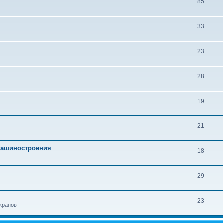
85
33
23
28
19
21
 машиностроения
18
29
23
кранов