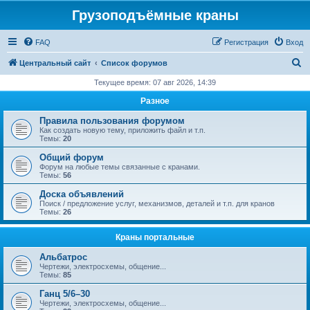
Грузоподъёмные краны
FAQ
Регистрация
Вход
П
Центральный сайт
Список форумов
о
Текущее время: 07 авг 2026, 14:39
и
Разное
с
Правила пользования форумом
к
Как создать новую тему, приложить файл и т.п.
Темы:
20
Общий форум
Форум на любые темы связанные с кранами.
Темы:
56
Доска объявлений
Поиск / предложение услуг, механизмов, деталей и т.п. для кранов
Темы:
26
Краны портальные
Альбатрос
Чертежи, электросхемы, общение...
Темы:
85
Ганц 5/6–30
Чертежи, электросхемы, общение...